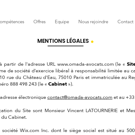
ompétences
Offres
Equipe
Nous rejoindre
Contact
.
MENTIONS LÉGALES
 à partir de l'adresse URL
www.omada-avocats.com
(le «
Sit
 de société d’exercice libéral à responsabilité limitée au ca
é 10 rue du Château d'Eau
, 75010 Paris et immatriculée au R
méro 888 498 243 (le «
Cabinet
»).
l’adresse électronique
contact@omada-avocats.com
et au +33 
lication du Site sont Monsieur Vincent LATOURNERIE et 
 du Cabinet.
 société Wix.com Inc. dont le siège social est situé au 50